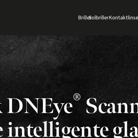
Briller
Solbriller
Kontaktlinse
 mellomrom
dersøke synet