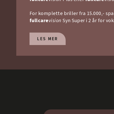
For komplette briller fra 15.000,- spa
fullcare
vision
Syn Super i 2 år for vo
LES MER