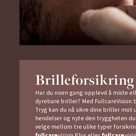
Brilleforsikring
Har du noen gang opplevd å miste ell
dyrebare briller? Med FullcareVision b
Tryg kan du nå sikre dine briller mot 
hendelser og nyte den tryggheten du 
velge mellom tre ulike typer forsikri
fullcare
vision
Plus eller
fullcare
visi