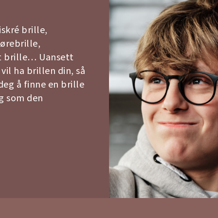
iskré brille,
jørebrille,
gt brille… Uansett
vil ha brillen din, så
deg å finne en brille
ig som den