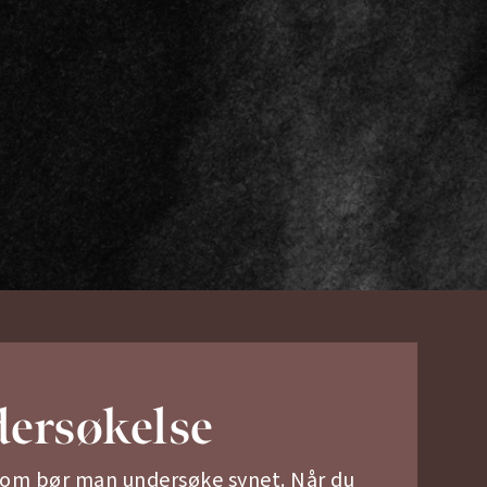
ersøkelse
om bør man undersøke synet. Når du