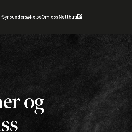
r
Synsundersøkelse
Om oss
Nettbutikk