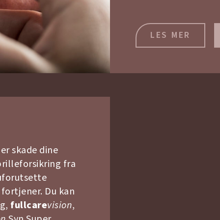
LES MER
er skade dine
rilleforsikring fra
uforutsette
fortjener. Du kan
ng,
fullcare
vision
,
on
Syn Super.