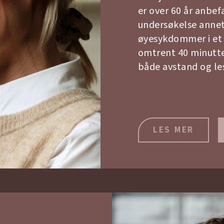
er over 60 år anbe
undersøkelse annet
øyesykdommer i et 
omtrent 40 minutter
både avstand og les
LES MER