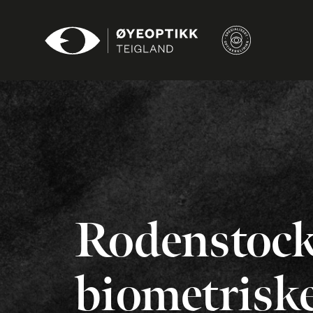
Med jevne
bør man un