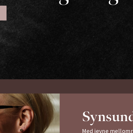
Synsund
Med jevne mellomr