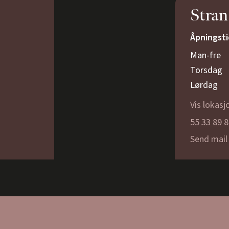
Stran
Åpningsti
Man-fre
Torsdag
Lørdag
Vis lokasjo
55 33 89 
Send mail